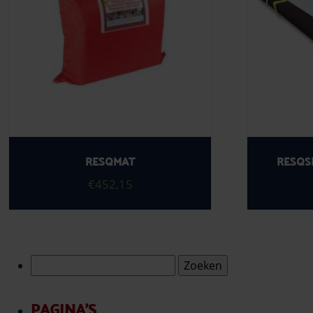
RESQMAT
RESQS
€
452,15
Zoeken
naar:
PAGINA'S