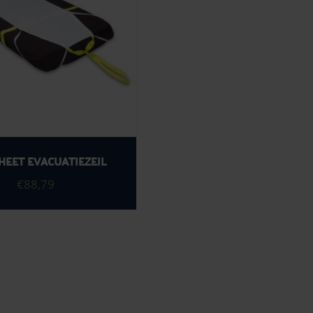
HEET EVACUATIEZEIL
€
88,79