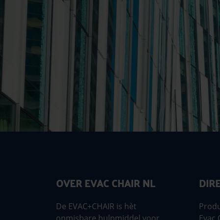
OVER EVAC CHAIR NL
DIR
De EVAC+CHAIR is hèt
Prod
onmisbare hulpmiddel voor
Evac 