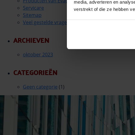
Producten van Evac Chair
media, adverteren en analys
Servicare
verstrekt of die ze hebben v
Sitemap
Veel gestelde vragen
ARCHIEVEN
oktober 2023
CATEGORIEËN
Geen categorie
(1)