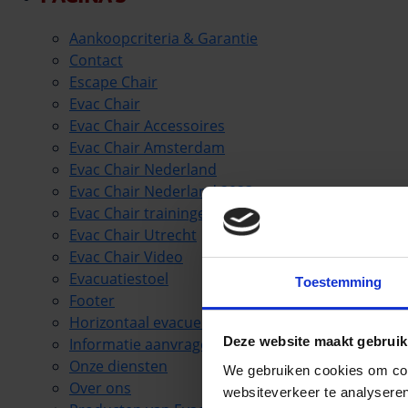
Aankoopcriteria & Garantie
Contact
Escape Chair
Evac Chair
Evac Chair Accessoires
Evac Chair Amsterdam
Evac Chair Nederland
Evac Chair Nederland 2023
Evac Chair trainingen
Evac Chair Utrecht
Evac Chair Video
Evacuatiestoel
Toestemming
Footer
Horizontaal evacueren
Deze website maakt gebruik
Informatie aanvragen
Onze diensten
We gebruiken cookies om cont
Over ons
websiteverkeer te analyseren