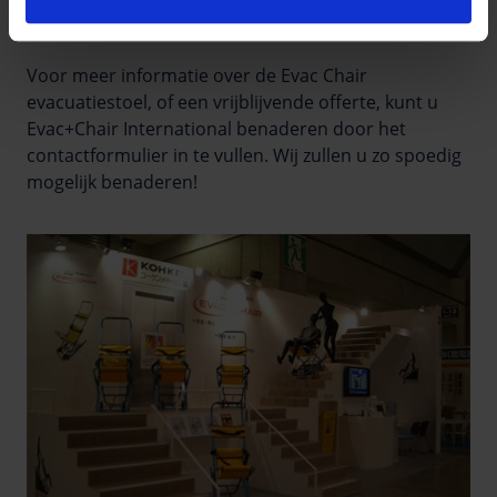
EVACUATIESTOEL?
Voor meer informatie over de Evac Chair
evacuatiestoel, of een vrijblijvende offerte, kunt u
Evac+Chair International benaderen door het
contactformulier in te vullen. Wij zullen u zo spoedig
mogelijk benaderen!