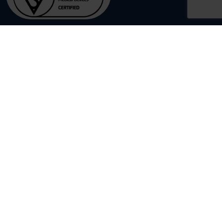
CONTACTGEGEVENS
ESE International BV
Habraken 2331
5507 TK Veldhoven
040-2553700
info@ese-int.nl