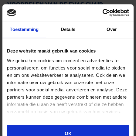
VOORDELEN VAN DE EVAC CHAIR
EVACUATIESTOEL OP EEN RIJ
De Evac+Chair biedt een aantal voordelen tijdens
Toestemming
Details
Over
noodsituaties:
Personen hoeven niet meer zelf gedragen te
Deze website maakt gebruik van cookies
worden
We gebruiken cookies om content en advertenties te
De evacuatiestoel is door één persoon te
personaliseren, om functies voor social media te bieden
bedienen
en om ons websiteverkeer te analyseren. Ook delen we
Binnen enkele seconden is de Evac Chair
informatie over uw gebruik van onze site met onze
gebruiksklaar
partners voor social media, adverteren en analyse. Deze
De snelheid waarmee afgedaald wordt is zelf te
partners kunnen deze gegevens combineren met andere
bepalen
informatie die u aan ze heeft verstrekt of die ze hebben
Past in elk veiligheids- en BHV plan!
verzameld op basis van uw gebruik van hun services.
VRAGEN OVER DE EVAC CHAIR
OK