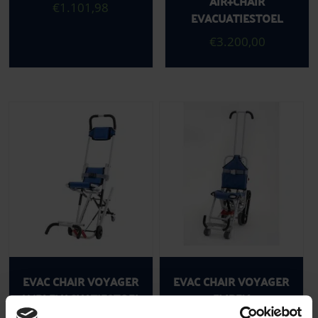
AIR+CHAIR
€
1.101,98
EVACUATIESTOEL
€
3.200,00
EVAC CHAIR VOYAGER
EVAC CHAIR VOYAGER
AMBI EVACUATIESTOEL
FLIBEX
EVACUATIESTOEL