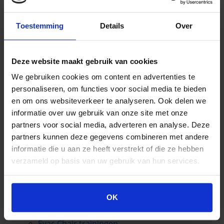
€
1.915,00
€
3.320,00
Toestemming
Details
Over
Deze website maakt gebruik van cookies
Zoeken
We gebruiken cookies om content en advertenties te
naar:
personaliseren, om functies voor social media te bieden
PAGINA'S
en om ons websiteverkeer te analyseren. Ook delen we
informatie over uw gebruik van onze site met onze
partners voor social media, adverteren en analyse. Deze
Aankoopcriteria & Garantie
partners kunnen deze gegevens combineren met andere
Contact
informatie die u aan ze heeft verstrekt of die ze hebben
Escape Chair
verzameld op basis van uw gebruik van hun services.
Evac Chair
Evac Chair Accessoires
Evac Chair Amsterdam
OK
Evac Chair Nederland
Evac Chair Nederland 2023
Evac Chair trainingen