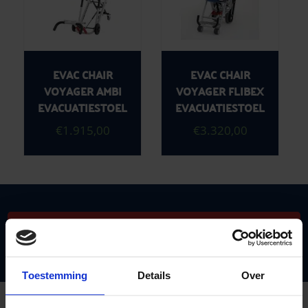
EVAC CHAIR
EVAC CHAIR
VOYAGER AMBI
VOYAGER FLIBEX
EVACUATIESTOEL
EVACUATIESTOEL
€
1.915,00
€
3.320,00
Vraag vrijblijvend advies of een offerte aan
Toestemming
Details
Over