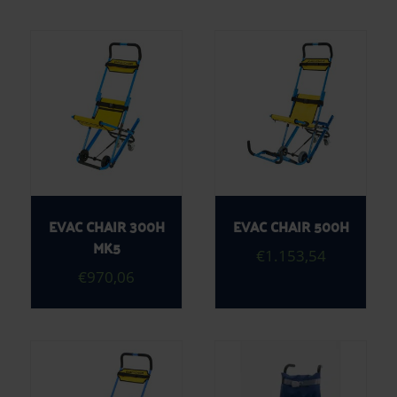
EVAC CHAIR 300H
EVAC CHAIR 500H
MK5
€
1.153,54
€
970,06