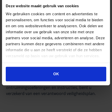
DE VOORDELEN VAN DE EVAC CHAIR
Deze website maakt gebruik van cookies
Wat zijn de voordelen van de Evac Chair ten opzichte
We gebruiken cookies om content en advertenties te
van andere evacuatie hulpmiddelen? Deze zetten we
personaliseren, om functies voor social media te bieden
graag voor u op een rij:
en om ons websiteverkeer te analyseren. Ook delen we
informatie over uw gebruik van onze site met onze
Evac Chair is specialist in evacuatiehulpmiddelen
partners voor social media, adverteren en analyse. Deze
Binnen enkele seconden is de escape chair
partners kunnen deze gegevens combineren met andere
gebruiksklaar
informatie die u aan ze heeft verstrekt of die ze hebben
Gemakkelijk door één persoon te bedienen
verzameld op basis van uw gebruik van hun services.
Past in elk veiligheidsplan
Voldoet aan de eisen van de Arbowet.
OK
Door de Evac+Chair op strategische wijze binnen een
gebouw te plaatsen en te combineren met
ontruimingsoefeningen en instructies, bent u
verzekerd van een verantwoord veiligheidsplan.