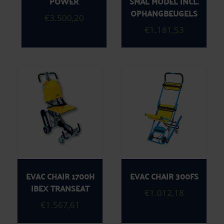
POWER
SMAL MODEL INCL.
OPHANGBEUGELS
€
3.500,20
€
1.181,53
EVAC CHAIR 1700H
EVAC CHAIR 300FS
IBEX TRANSEAT
€
1.012,18
€
1.567,61